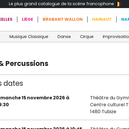
Le plus grand catalogue de la scène francophone
ELLES
LIÈGE
BRABANT WALLON
HAINAUT
NA
t
Musique Classique
Danse
Cirque
Improvisati
 & Percussions
s dates
imanche 15 novembre 2026 à
Théâtre du Gymn
9:30
Centre culturel T
1480 Tubize