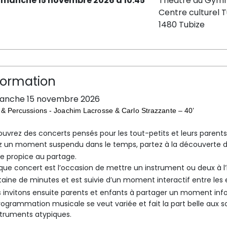
imanche 15 novembre 2026 à 10:45
Théâtre du Gymn
Centre culturel T
1480 Tubize
formation
anche 15 novembre 2026
r & Percussions - Joachim Lacrosse & Carlo Strazzante – 40’
uvrez des concerts pensés pour les tout-petits et leurs parents
z un moment suspendu dans le temps, partez à la découverte d
e propice au partage.
ue concert est l’occasion de mettre un instrument ou deux à l
taine de minutes et est suivie d’un moment interactif entre les en
 invitons ensuite parents et enfants à partager un moment inf
rogrammation musicale se veut variée et fait la part belle aux 
struments atypiques.