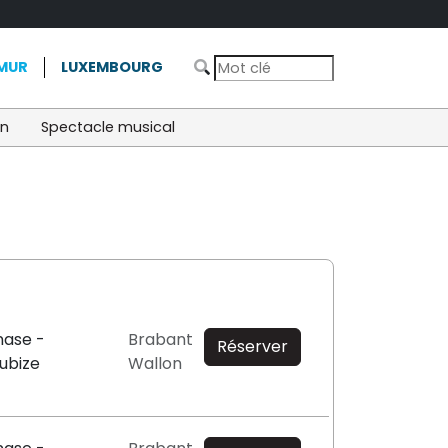
MUR
LUXEMBOURG
on
Spectacle musical
ase -
Brabant
Réserver
ubize
Wallon