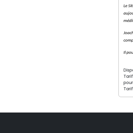
Le Si
aujou
médi
Joach
compo
Il po
Disp
Tari
pou
Tari