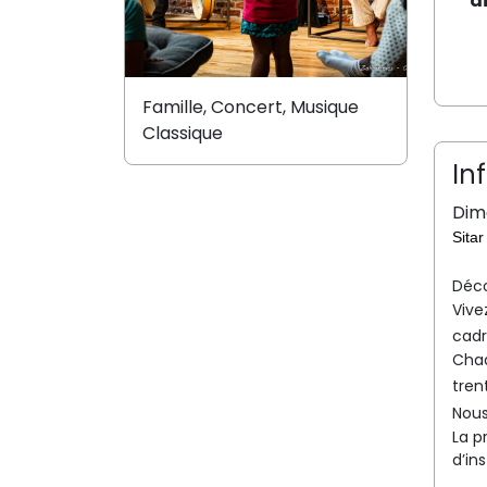
d
Famille, Concert, Musique
Classique
In
Dim
Sita
Déco
Vive
cadr
Chaq
tren
Nous
La p
d’in