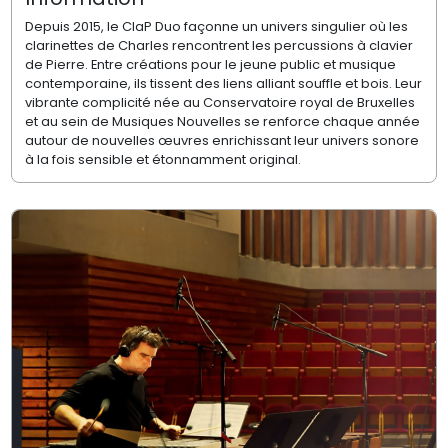
Depuis 2015, le ClaP Duo façonne un univers singulier où les
clarinettes de Charles rencontrent les percussions à clavier
de Pierre. Entre créations pour le jeune public et musique
contemporaine, ils tissent des liens alliant souffle et bois. Leur
vibrante complicité née au Conservatoire royal de Bruxelles
et au sein de Musiques Nouvelles se renforce chaque année
autour de nouvelles œuvres enrichissant leur univers sonore
à la fois sensible et étonnamment original.