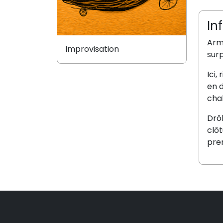
In
Arm
Improvisation
surp
Ici,
en d
chah
Drôl
clôt
pren