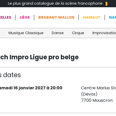
Le plus grand catalogue de la scène francophone
ELLES
LIÈGE
BRABANT WALLON
HAINAUT
NA
t
Musique Classique
Danse
Cirque
Improvisati
ch Impro Ligue pro belge
s dates
amedi 16 janvier 2027 à 20:00
Centre Marius St
(Devos)
7700 Mouscron