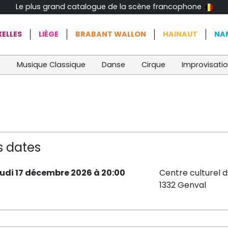
Le plus grand catalogue de la scène francophone
ELLES
LIÈGE
BRABANT WALLON
HAINAUT
NA
t
Musique Classique
Danse
Cirque
Improvisati
s dates
eudi 17 décembre 2026 à 20:00
Centre culturel d
1332 Genval