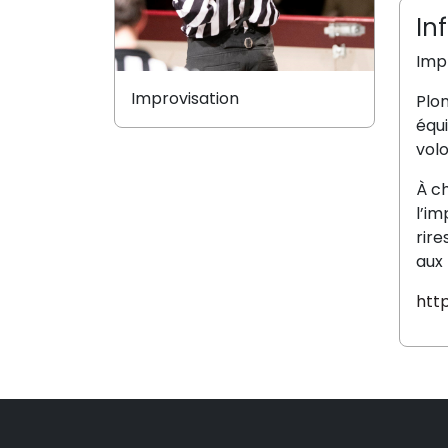
In
Imp
Improvisation
Plon
équi
vol
À ch
l’im
rir
aux
htt