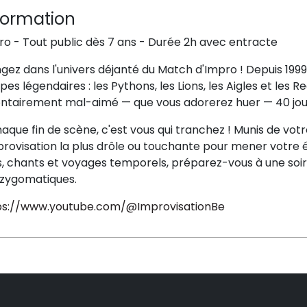
formation
ro - Tout public dès 7 ans - Durée 2h avec entracte
gez dans l'univers déjanté du Match d'Impro ! Depuis 1999,
pes légendaires : les Pythons, les Lions, les Aigles et les Re
ontairement mal-aimé — que vous adorerez huer — 40 joute
aque fin de scène, c'est vous qui tranchez ! Munis de vot
provisation la plus drôle ou touchante pour mener votre éq
es, chants et voyages temporels, préparez-vous à une soi
 zygomatiques.
ps://www.youtube.com/@ImprovisationBe