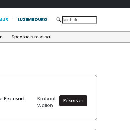
MUR
LUXEMBOURG
on
Spectacle musical
e Rixensart
Brabant
Réserver
Wallon