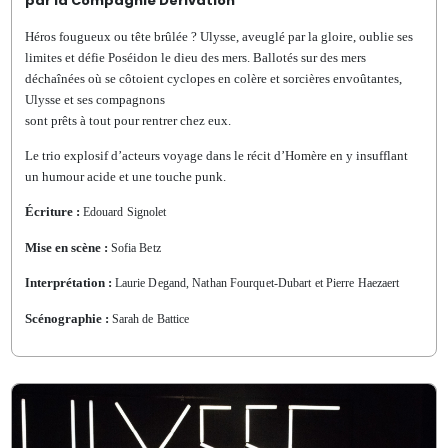
par la Compagnie Dérivation
Héros fougueux ou tête brûlée ? Ulysse, aveuglé
par la gloire, oublie ses
limites et défie Poséidon le
dieu des mers. Ballotés sur des mers
déchaînées où se côtoient cyclopes en colère et sorcières envoûtantes,
Ulysse et ses compagnons
sont prêts à tout pour rentrer chez eux.
Le trio explosif d’acteurs voyage dans
le récit d’Homère en y insufflant
un
humour acide et une touche punk.
Écriture :
Edouard Signolet
Mise en scène :
Sofia Betz
nterprétation :
I
Laurie Degand, Nathan Fourquet-Dubart et Pierre Haezaert
Scénographie :
Sarah de Battice