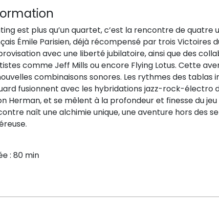
formation
ting est plus qu’un quartet, c’est la rencontre de quatre u
çais Émile Parisien, déjà récompensé par trois Victoires du
provisation avec une liberté jubilatoire, ainsi que des col
tistes comme Jeff Mills ou encore Flying Lotus. Cette av
nouvelles combinaisons sonores. Les rythmes des tablas 
ard fusionnent avec les hybridations jazz-rock-électro du
n Herman, et se mêlent à la profondeur et finesse du jeu 
ontre naît une alchimie unique, une aventure hors des sen
éreuse.
e : 80 min