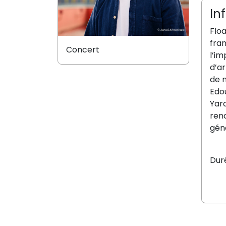
In
Floa
fran
Concert
l’im
d’ar
de 
Edou
Yaro
renc
gén
Duré