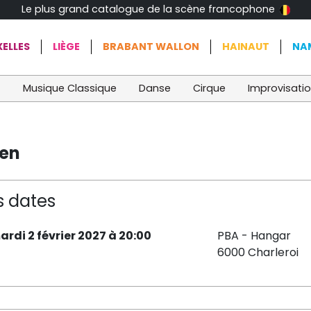
Le plus grand catalogue de la scène francophone
ELLES
LIÈGE
BRABANT WALLON
HAINAUT
NA
t
Musique Classique
Danse
Cirque
Improvisati
ien
s dates
ardi 2 février 2027 à 20:00
PBA - Hangar
6000 Charleroi