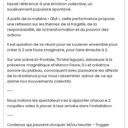
faisait
référence à une émotion collective, un
soulèvement
populaire spontané.
À partir de la matière « Œuf », cette performance
propose
une réflexion sur les thèmes de la fragilité,
de la
responsabilité, de la transformation et
du pouvoir des
actions.
Il est question de se réunir pour se soulever ensemble
pour
créer à 2 une foule imaginaire, pour faire
émeute à 2.
Sur une scène bi-frontale, Thi Mai Nguyen, danseuse
à la
présence magnétique et Marion Faure, DJ et
créatrice
sonore au plateau, convoquent avec puissance
les affects
de la résistance pour nous rassembler autour
de ce qui
anime nos mouvements collectifs.
---
Nous invitons les spectateuri·x·es à apporter chacun·e
2
coquilles vides à placer à leur arrivée dans l’installation.
---
Contenus qui peuvent choquer et/ou heurter - Trigger