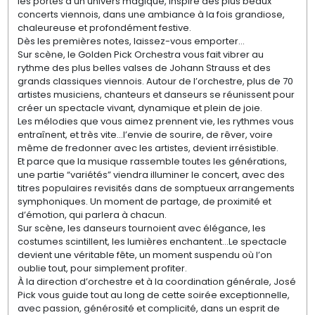
les portes d’un univers magique, inspiré des plus beaux
concerts viennois, dans une ambiance à la fois grandiose,
chaleureuse et profondément festive.
Dès les premières notes, laissez-vous emporter…
Sur scène, le Golden Pick Orchestra vous fait vibrer au
rythme des plus belles valses de Johann Strauss et des
grands classiques viennois. Autour de l’orchestre, plus de 70
artistes musiciens, chanteurs et danseurs se réunissent pour
créer un spectacle vivant, dynamique et plein de joie.
Les mélodies que vous aimez prennent vie, les rythmes vous
entraînent, et très vite…l’envie de sourire, de rêver, voire
même de fredonner avec les artistes, devient irrésistible.
Et parce que la musique rassemble toutes les générations,
une partie “variétés” viendra illuminer le concert, avec des
titres populaires revisités dans de somptueux arrangements
symphoniques. Un moment de partage, de proximité et
d’émotion, qui parlera à chacun.
Sur scène, les danseurs tournoient avec élégance, les
costumes scintillent, les lumières enchantent…Le spectacle
devient une véritable fête, un moment suspendu où l’on
oublie tout, pour simplement profiter.
À la direction d’orchestre et à la coordination générale, José
Pick vous guide tout au long de cette soirée exceptionnelle,
avec passion, générosité et complicité, dans un esprit de