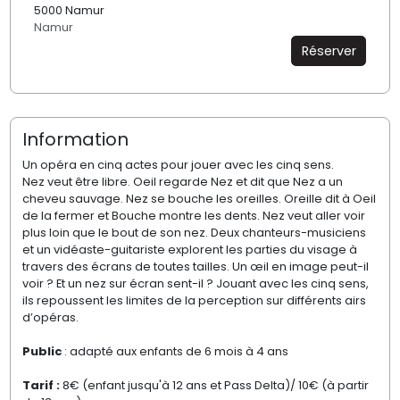
5000 Namur
Namur
Réserver
Information
Un opéra en cinq actes pour jouer avec les cinq sens.
Nez veut être libre. Oeil regarde Nez et dit que Nez a un
cheveu sauvage. Nez se bouche les oreilles. Oreille dit à Oeil
de la fermer et Bouche montre les dents. Nez veut aller voir
plus loin que le bout de son nez. Deux chanteurs-musiciens
et un vidéaste-guitariste explorent les parties du visage à
travers des écrans de toutes tailles. Un œil en image peut-il
voir ? Et un nez sur écran sent-il ? Jouant avec les cinq sens,
ils repoussent les limites de la perception sur différents airs
d’opéras.
Public
: adapté aux enfants de 6 mois à 4 ans
Tarif :
8€ (enfant jusqu'à 12 ans et Pass Delta)/ 10€ (à partir