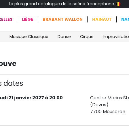
Le plus grand catalogue de la scène francophone
ELLES
LIÈGE
BRABANT WALLON
HAINAUT
NA
t
Musique Classique
Danse
Cirque
Improvisati
Louve
s dates
eudi 21 janvier 2027 à 20:00
Centre Marius St
(Devos)
7700 Mouscron