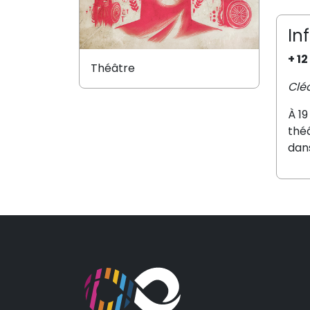
In
+ 12
Théâtre
Clé
À 19
thé
dan