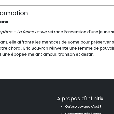
formation
 ans
opâtre – La Reine Louve
retrace l’ascension d’une jeune s
 ans, elle affronte les menaces de Rome pour préserver s
âtre choral, Éric Bouvron réinvente une femme de pouvoi
s une épopée mêlant amour, trahison et destin.
A propos d'Infinitix
Qu'est-ce-que c'est ?
Conditions générales