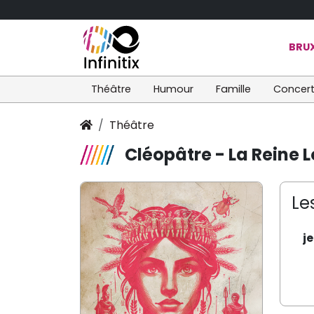
BRUX
Théâtre
Humour
Famille
Concer
Théâtre
Cléopâtre - La Reine 
Le
j