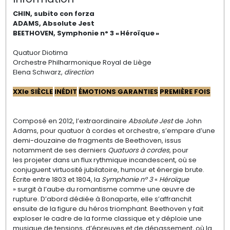
CHIN, subito con forza
ADAMS, Absolute Jest
BEETHOVEN, Symphonie n° 3
«
Héroïque
»
Quatuor Diotima
Orchestre Philharmonique Royal de Liège
Elena Schwarz,
direction
XXIe SIÈCLE
INÉDIT
ÉMOTIONS GARANTIES
PREMIÈRE FOIS
Composé en 2012, l’extraordinaire
Absolute
Jest
de John
Adams, pour quatuor à cordes
et orchestre, s’empare d’une
demi-douzaine
de fragments de Beethoven, issus
notamment
de ses derniers
Quatuors à cordes
, pour
les
projeter dans un flux rythmique incandescent,
où se
conjuguent virtuosité jubilatoire,
humour et énergie brute.
Écrite entre 1803
et 1804, la
Symphonie nº 3
«
Héroïque
»
surgit
à l’aube du romantisme comme une
œuvre
de
rupture. D’abord dédiée à Bonaparte,
elle s’affranchit
ensuite de la figure du héros
triomphant. Beethoven y fait
exploser
le cadre de la forme classique et y déploie
une
musique de tensions, d’épreuves et
de dépassement, où la