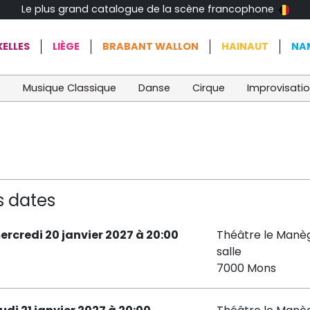
Le plus grand catalogue de la scène francophone
ELLES
LIÈGE
BRABANT WALLON
HAINAUT
NA
t
Musique Classique
Danse
Cirque
Improvisati
s dates
ercredi 20 janvier 2027 à 20:00
Théâtre le Manè
salle
7000 Mons