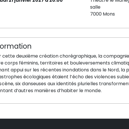
eudi 21 janvier 2027 à 20:00
Théâtre le Manè
salle
7000 Mons
formation
r cette deuxième création chorégraphique, la compagnie 
e corps féminins, territoires et bouleversements climatiq
ant appui sur les récentes inondations dans le Nord, la pi
astrophes écologiques étaient l’écho des violences subi
scène, six danseuses aux identités plurielles transforment
entant d’autres manières d’habiter le monde.