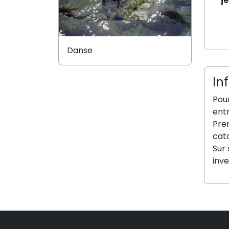
j
Danse
In
Pou
entr
Pren
cat
Sur 
inv