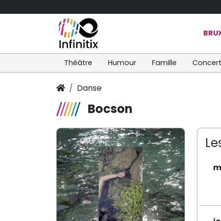
BRUX
Théâtre
Humour
Famille
Concer
Danse
Bocson
Le
m