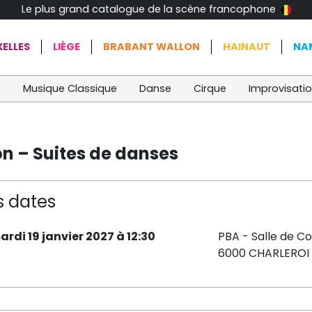
Le plus grand catalogue de la scène francophone
ELLES
LIÈGE
BRABANT WALLON
HAINAUT
NA
t
Musique Classique
Danse
Cirque
Improvisati
n – Suites de danses
s dates
ardi 19 janvier 2027 à 12:30
PBA - Salle de C
6000 CHARLEROI