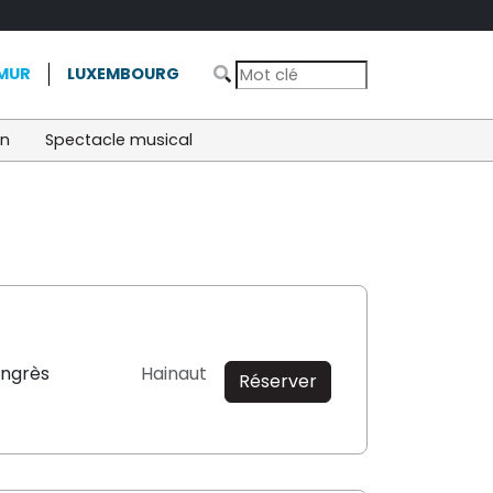
MUR
LUXEMBOURG
on
Spectacle musical
ongrès
Hainaut
Réserver