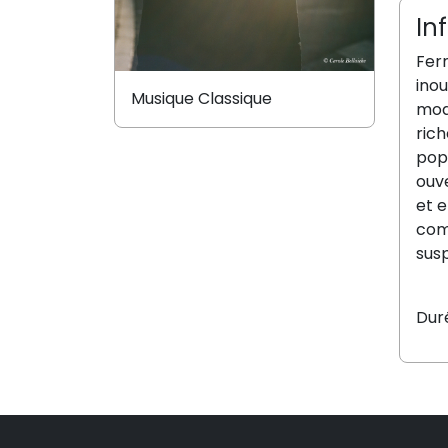
In
F
er
inou
Musique Classique
mode
rich
popu
ouv
et 
com
sus
Dur