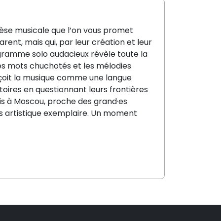
èse musicale que l’on vous
promet
arent
,
mais qui
,
par leur
créat
ion
et leur
ramme solo audacieux révèle toute la
les mots chuchotés et les mélodies
oit la musique comme une langue
rtoires en questionnant leurs frontières
is à Moscou, proche des
grand
·e
s
s artistique exemplaire. Un moment