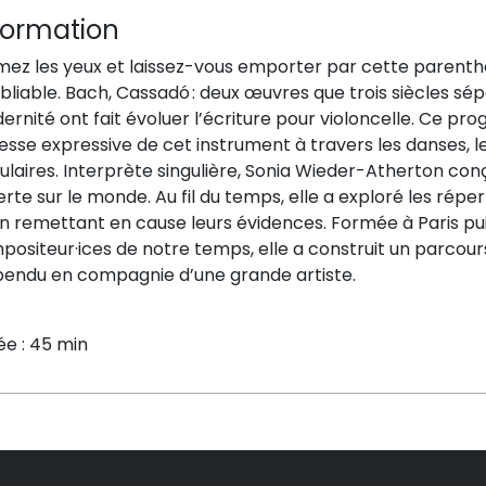
formation
mez les yeux et laissez-vous emporter par cette parenth
bliable. Bach,
Cassadó
:
deux
œuvres
que
trois siècles
sép
rnité ont fait évoluer l’écriture pour violoncelle.
Ce
p
rog
esse expressive d
e cet instrument
à travers les danses, 
laires.
Interprète singulière, Sonia
Wieder-Atherton conç
erte sur le monde.
Au fil du temps, elle a exploré les répe
en remettant en cause leurs évidences
.
Formée à Paris pu
positeur
·ice
s
de notre temps, elle
a
construit un parcour
pendu en compagnie d’une grande artiste.
ée : 45 min