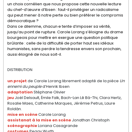
un choix cornélien que nous propose cette nouvelle lecture
du chef-d’œuvre d’Ibsen : faut-il privilégier un radicalisme
qui peut mener à notre perte ou bien préférer le compromis
démocratique ?
Dans ce dilemme, chacun·e tente d’imposer sa vérité,
jusqu’au point de rupture. Carole Lorang s’éloigne du drame
bourgeois pour mettre en exergue une question politique
brûlante : celle de la difficulté de porter haut ses idéaux
humanistes, sans perdre la tendresse envers son prochain,
aussi éloigné de nous soit-il.
DISTRIBUTION
un projet
de Carole Lorang librement adapté de la pièce
Un
ennemi du peuple
d’Henrik Ibsen
adaptation
Stéphane Olivier
jeu
Joël Delsault, Émile Falk, Bach-Lan Lê Bá-Thi, Clara Hertz,
Rosalie Maes, Catherine Marques, Jérémie Petrus, Laure
Roldàn.
mise en scène
Carole Lorang
assistanat à la mise en scène
Jonathan Christoph
scénographie
Loriana Casagrande
costumes
Peggy Wurth