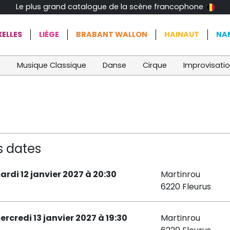
Le plus grand catalogue de la scène francophone
ELLES
LIÈGE
BRABANT WALLON
HAINAUT
NA
t
Musique Classique
Danse
Cirque
Improvisati
s dates
ardi 12 janvier 2027 à 20:30
Martinrou
6220 Fleurus
ercredi 13 janvier 2027 à 19:30
Martinrou