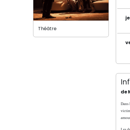
j
Théâtre
v
In
de 
Dans l
victim
amoure
Les d