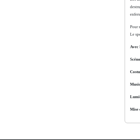
destru
enfers
Pour s
Le spe
Avec
Scén
Costu
Musiq
Lumie
Mise 