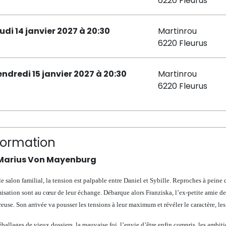
6220 Fleurus
eudi 14 janvier 2027 à 20:30
Martinrou
6220 Fleurus
endredi 15 janvier 2027 à 20:30
Martinrou
6220 Fleurus
formation
Marius Von Mayenburg
e salon familial, la tension est palpable entre Daniel et Sybille. Reproches à peine de
isation sont au cœur de leur échange. Débarque alors Franziska, l’ex-petite amie de D
use. Son arrivée va pousser les tensions à leur maximum et révéler le caractère, les
éballages de vieux dossiers, la mauvaise
foi, l’envie d’être enfin compris, les ambit