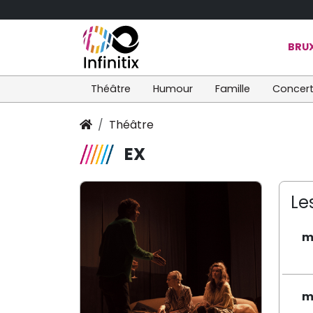
BRUX
Théâtre
Humour
Famille
Concer
Théâtre
EX
Le
m
m