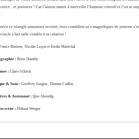
ctrice... et jouissive ! Car l’auteur manie à merveille l’humour corrosif et l’on se su
.
ervir ce triangle amoureux revisité, trois
comédien.ne.s magnifiques de justesse s’en 
ctacle a fait salle comble à sa création !
France Bastoen, Nicolas Luçon et Émilie Maréchal
ographie :
Boris Dambly
mes :
Claire Schirck
ue & Sons :
Geoffrey Sorgius, Thomas Caillou
̀res & Assistanat :
Ijjou Ahoudig
en scène :
Thibaut Wenger