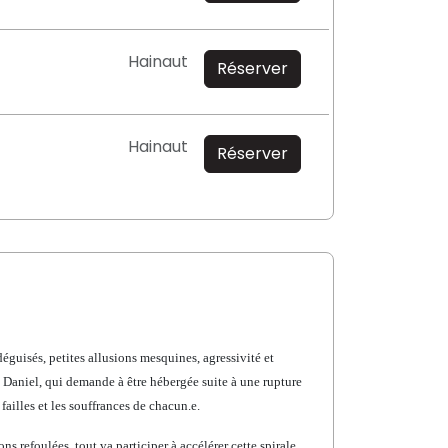
Hainaut
Réserver
Hainaut
Réserver
́guisés, petites allusions mesquines, agressivité et
aniel, qui demande à être hébergée suite à une rupture
 failles et les souffrances de chacun.e.
ions
refoulées, tout va participer à accélérer cette spirale