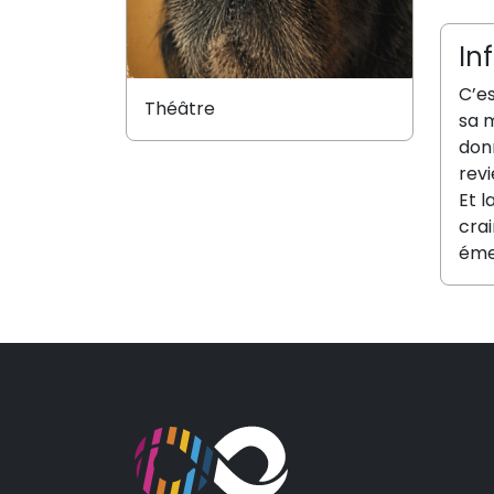
In
C’e
Théâtre
sa m
donn
rev
Et l
crai
émeu