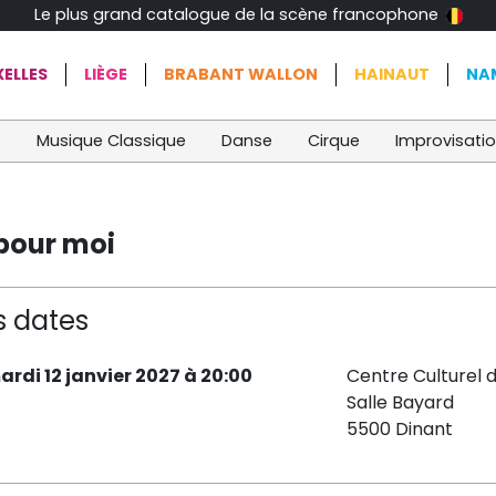
Le plus grand catalogue de la scène francophone
ELLES
LIÈGE
BRABANT WALLON
HAINAUT
NA
t
Musique Classique
Danse
Cirque
Improvisati
 pour moi
s dates
ardi 12 janvier 2027 à 20:00
Centre Culturel 
Salle Bayard
5500 Dinant