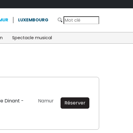
MUR
LUXEMBOURG
on
Spectacle musical
de Dinant -
Namur
Réserver