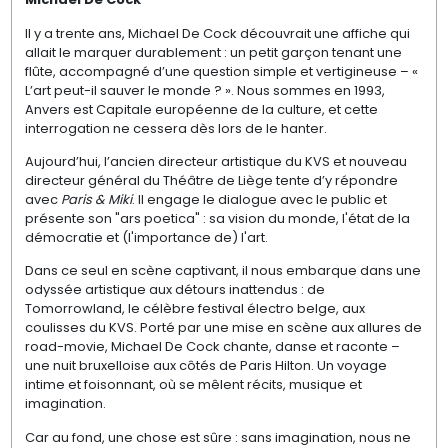
Il y a trente ans, Michael De Cock découvrait une affiche qui
allait le marquer durablement : un petit garçon tenant une
flûte, accompagné d’une question simple et vertigineuse – «
L’art peut-il sauver le monde ? ». Nous sommes en 1993,
Anvers est Capitale européenne de la culture, et cette
interrogation ne cessera dès lors de le hanter.
Aujourd’hui, l’ancien directeur artistique du KVS et nouveau
directeur général du Théâtre de Liège tente d’y répondre
avec
Paris & Miki
. Il engage le dialogue avec le public et
présente son "ars poetica" : sa vision du monde, l'état de la
démocratie et (l'importance de) l'art.
Dans ce seul en scène captivant, il nous embarque dans une
odyssée artistique aux détours inattendus : de
Tomorrowland, le célèbre festival électro belge, aux
coulisses du KVS. Porté par une mise en scène aux allures de
road-movie, Michael De Cock chante, danse et raconte –
une nuit bruxelloise aux côtés de Paris Hilton. Un voyage
intime et foisonnant, où se mêlent récits, musique et
imagination.
Car au fond, une chose est sûre : sans imagination, nous ne