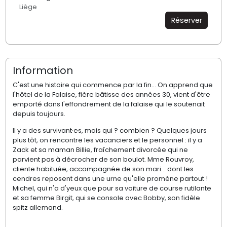
Liège
Réserver
Information
C'est une histoire qui commence par la fin… On apprend que
l'hôtel de la Falaise, fière bâtisse des années 30, vient d'être
emporté dans l'effondrement de la falaise qui le soutenait
depuis toujours.
Il y a des survivant·es, mais qui ? combien ?
Quelques jours
plus tôt, on rencontre les vacanciers et le personnel : il y a
Zack et sa maman Billie, fraîchement divorcée qui ne
parvient pas à décrocher de son boulot. Mme Rouvroy,
cliente habituée, accompagnée de son mari... dont les
cendres reposent dans une urne qu'elle promène partout !
Michel, qui n'a d'yeux que pour sa voiture de course rutilante
et sa femme Birgit, qui se console avec Bobby, son fidèle
spitz allemand.