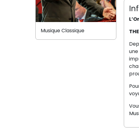
In
L’O
Musique Classique
THE
Dep
une
impr
cha
pro
Pour
voy
Vous
Mus