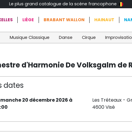
Le plus grand catalogue de la scène francophone
ELLES
LIÈGE
BRABANT WALLON
HAINAUT
NA
t
Musique Classique
Danse
Cirque
Improvisati
chestre d'Harmonie De Volksgalm de 
s dates
imanche 20 décembre 2026 à
Les Tréteaux - G
5:00
4600 Visé