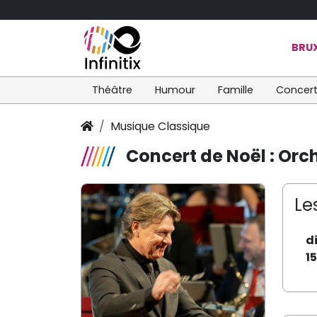
BRUX
Théâtre
Humour
Famille
Concer
Musique Classique
Concert de Noël : Or
Le
d
1