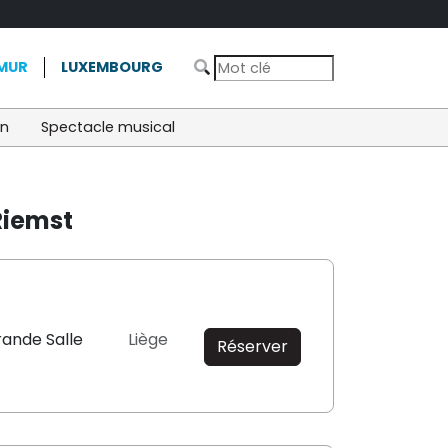
MUR
LUXEMBOURG
on
Spectacle musical
Riemst
rande Salle
Liège
Réserver