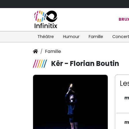
BRUX
Théâtre
Humour
Famille
Concer
Famille
Kêr - Florian Boutin
Le
m
m