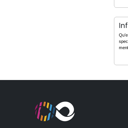
In
Qu’e
spect
ment