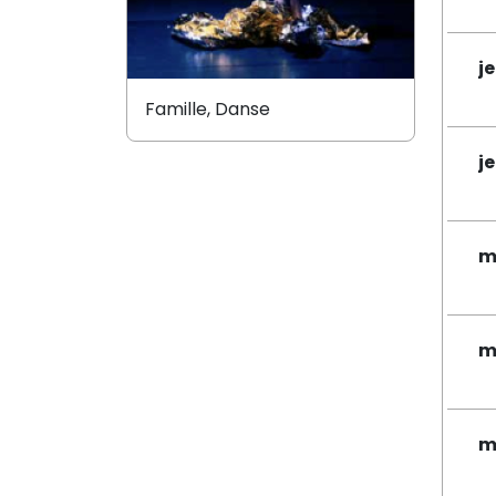
j
Famille, Danse
j
m
m
m