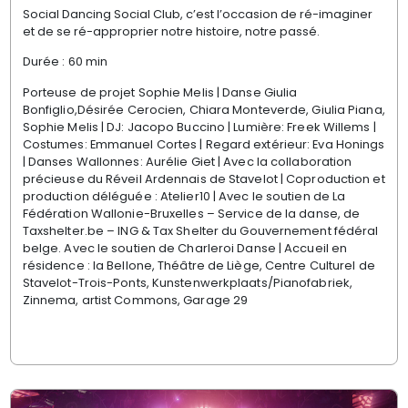
Social Dancing Social Club, c’est l’occasion de ré-imaginer
et de se ré-approprier notre histoire, notre passé.
Durée : 60 min
Porteuse de projet Sophie Melis | Danse Giulia
Bonfiglio,Désirée Cerocien, Chiara Monteverde, Giulia Piana,
Sophie Melis | DJ: Jacopo Buccino | Lumière: Freek Willems |
Costumes: Emmanuel Cortes | Regard extérieur: Eva Honings
| Danses Wallonnes: Aurélie Giet | Avec la collaboration
précieuse du Réveil Ardennais de Stavelot | Coproduction et
production déléguée : Atelier10 | Avec le soutien de La
Fédération Wallonie-Bruxelles – Service de la danse, de
Taxshelter.be – ING & Tax Shelter du Gouvernement fédéral
belge. Avec le soutien de Charleroi Danse | Accueil en
résidence : la Bellone, Théâtre de Liège, Centre Culturel de
Stavelot-Trois-Ponts, Kunstenwerkplaats/Pianofabriek,
Zinnema, artist Commons, Garage 29