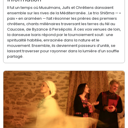
Il fut un temps où Musulmans, Juifs et Chrétiens dansaient
ensemble sur les rives de la Méditerranée…Le trio Shlāma — «
paix » en araméen — fait résonner les prières des premiers
chrétiens, chants millénaires traversant les terres du Nil au
Caucase, de Byzance à Persépolis. À ces voix venues de loin,
la danseuse Isaris répond par le tournoiement soufi : une
spiritualité habitée, enracinée dans la nature et le
mouvement. Ensemble, ils deviennent passeurs d’unité, se
laissant traverser pour rayonner dans la lumière d’un souffle
partagé.