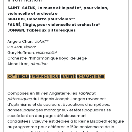
SAINT-SAËNS,
La muse et le poète
*
, pour violon,
violoncelle et orchestre
SIBELIUS, Concerto pour violon**
FAURÉ, Elégie, pour violoncelle et orchestre*
JONGEN,
Tableaux
pittoresques
Angela Chan,
violon
**
Rio Arai
,
violon
*
Gary Hoffman,
violoncelle
*
Orchestre Philharmonique Royal de Liège
Alena Hron,
direction
e
XX
SI
È
CLE
SYMPHONIQUE
RARETÉ
ROMANTISME
Composés en 1917 en Angleterre, les
T
ableaux
pittoresques
du Liégeois Joseph
Jongen rayonnent
d’optimisme et de couleurs :
évocations champêtres,
danses, paysages
montagneux et fêtes populaires se
succèdent
en des pages délicieusement
contrastées.
L’œuvre est dédiée à la Reine Elisabeth
et figure
au programme pour célébrer
le 150e anniversaire de la