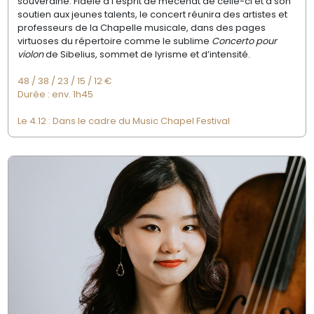
souveraine. Fidèle à
l’esprit de mécénat de celle-ci et à son
soutien
aux jeunes talents, le concert réunira des
artistes et
professeurs de la Chapelle musicale,
dans des pages
virtuoses du répertoire
comme le sublime
Concerto pour
violon
de Sibelius, sommet de lyrisme et d’intensité.
48
/
38
/
23
/
15
/
12 €
Durée : env. 1h45
Le 4.12 : Dans le cadre du Music Chapel Festival