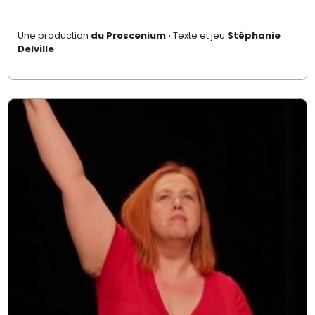
Une production
du Proscenium
·
Texte et jeu
Stéphanie
Delville