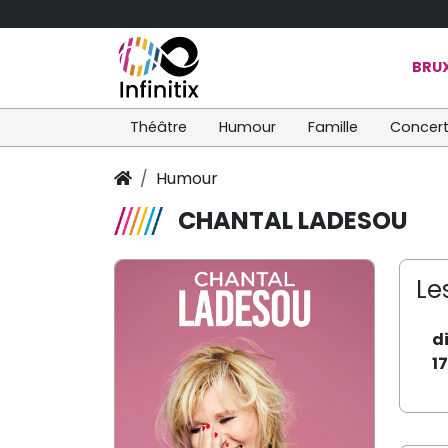
BRUX
Théâtre
Humour
Famille
Concer
Humour
CHANTAL LADESOU
Le
d
1