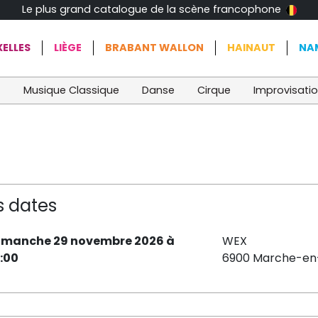
Le plus grand catalogue de la scène francophone
ELLES
LIÈGE
BRABANT WALLON
HAINAUT
NA
t
Musique Classique
Danse
Cirque
Improvisati
s dates
imanche 29 novembre 2026 à
WEX
7:00
6900 Marche-e