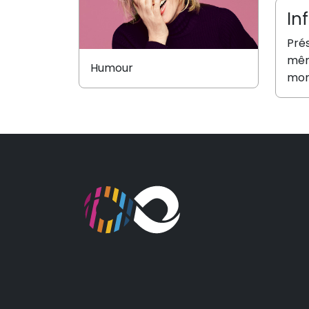
In
Pré
même
Humour
mo