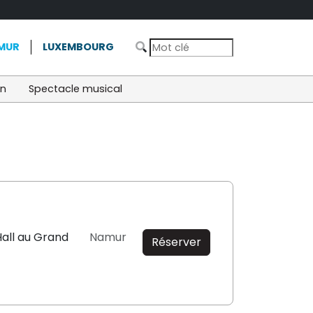
MUR
LUXEMBOURG
on
Spectacle musical
all au Grand
Namur
Réserver