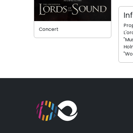
In
Prop
Concert
L'o
"Mus
Holm
"Wo