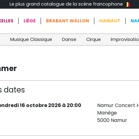
Le plus grand catalogue de la scène francophone
ELLES
LIÈGE
BRABANT WALLON
HAINAUT
NA
t
Musique Classique
Danse
Cirque
Improvisati
mmer
s dates
endredi 16 octobre 2026 à 20:00
Namur Concert H
Manège
5000 Namur