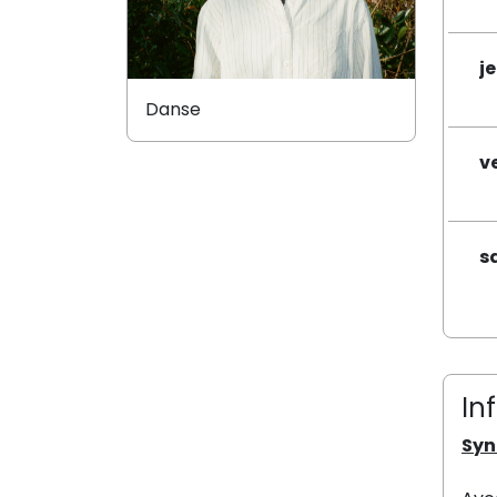
j
Danse
v
s
In
Syn