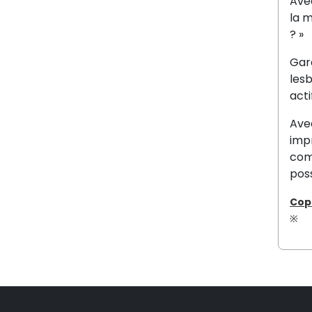
Ave
la m
?
»
Gar
les
act
Ave
impr
comm
poss
Cop
※