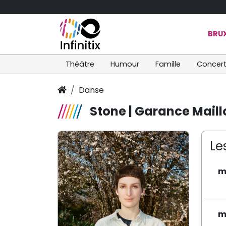
BRUX
Théâtre
Humour
Famille
Concer
Danse
Stone | Garance Maill
Le
m
m