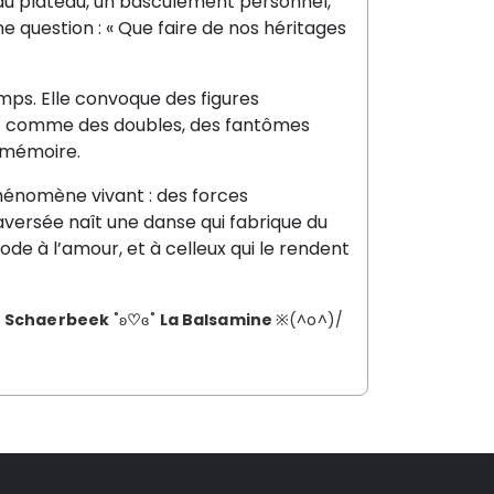
au plateau, un basculement personnel,
ne question : «
Que faire de nos
h
é
ritage
s
ps. Elle convoque des figures
ent comme des doubles, des fantômes
a mémoire.
énomène vivant : des forces
raversée naît une danse qui fabrique du
de à l’amour, et à celleux qui le rendent
de Schaerbeek
˚ʚ
♡
ɞ˚
La Balsamine
※(^o^)/