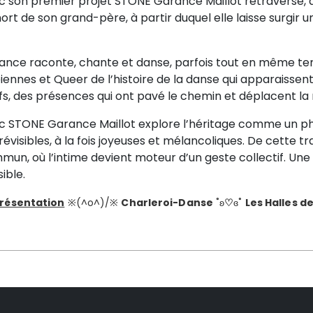
c son premier projet STONE Garance Maillot retraverse, 
ort de son grand-père, à partir duquel elle laisse surgir u
ance raconte, chante et danse, parfois tout en même tem
biennes et Queer de l’histoire de la danse qui apparaiss
ifs, des présences qui ont pavé le chemin et déplacent l
c STONE Garance Maillot explore l’héritage comme un ph
évisibles, à la fois joyeuses et mélancoliques. De cette t
un, où l’intime devient moteur d’un geste collectif. Une o
ible.
résentation
※(^o^)/※
Charleroi-Danse
˚ʚ
♡
ɞ˚
Les Halles 