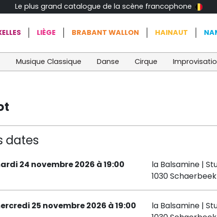
Le plus grand catalogue de la scène francophone
ELLES
LIÈGE
BRABANT WALLON
HAINAUT
NA
t
Musique Classique
Danse
Cirque
Improvisati
ot
s dates
ardi 24 novembre 2026 à 19:00
la Balsamine | St
1030 Schaerbeek
ercredi 25 novembre 2026 à 19:00
la Balsamine | St