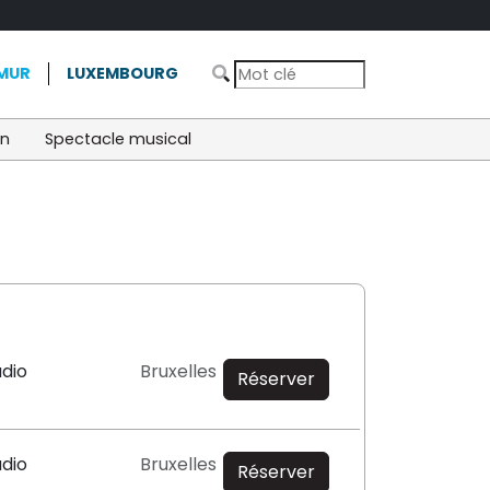
MUR
LUXEMBOURG
on
Spectacle musical
udio
Bruxelles
Réserver
udio
Bruxelles
Réserver