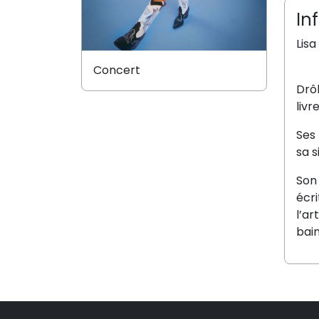
In
Lisa
Concert
Drôl
livr
Ses 
sa s
Son 
écri
l’ar
bain