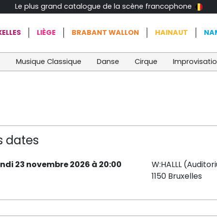
Le plus grand catalogue de la scène francophone
ELLES
LIÈGE
BRABANT WALLON
HAINAUT
NA
t
Musique Classique
Danse
Cirque
Improvisati
s dates
undi 23 novembre 2026 à 20:00
W:HALLL (Auditor
1150 Bruxelles