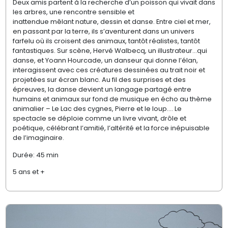
Deux amis partent à la recherche d’un poisson qui vivait dans
les arbres
, une rencontre sensible et
inattendue
mêlant
nature, dessin et danse.
Entr
e ciel
et
mer,
en passant par la terre, ils s’aventurent dans un univers
farfelu
où ils
croisent des animaux, tantôt réalistes, tantôt
fantastiques. Sur scène, Hervé Walbecq, un illustrateur
…
qui
danse, et
Yoann Hourcade
, un danseur qui donne l’élan,
interagissent avec ces créatures
dessinées au trait noir et
projetées sur écran blanc. Au fil des surprises et des
épreuves, la danse devient un langage partagé entre
humains et animaux
sur fond de musique en écho au thème
animalier –
Le Lac des cygnes
,
Pierre et le loup
...
.
L
e
spectacle se déploie comme un livre vivant, drôle et
poétique, célébrant l’amitié, l’altérité et la force inépuisable
de l’imaginaire.
Durée: 45 min
5 ans et +