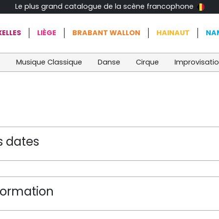
Le plus grand catalogue de la scène francophone
ELLES
LIÈGE
BRABANT WALLON
HAINAUT
NA
t
Musique Classique
Danse
Cirque
Improvisati
s dates
formation