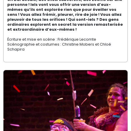
personne ! Iels vont vous offrir une version d’eux-
mêmes qu’ils ont explorée rien que pour éveiller vos
sens ! Vous allez frémir, pleurer, rire de joie ! Vous allez
pleuvoir de tous les orifices ! Qui sont-iels ? Des gens
ordinaires explorent en secret la version remasterisée
et extraordinaire d’eux-mêmes !
Écriture et mise en scène : Frédérique Lecomte
Scénographie et costumes : Christine Mobers et Chloé
Schapira