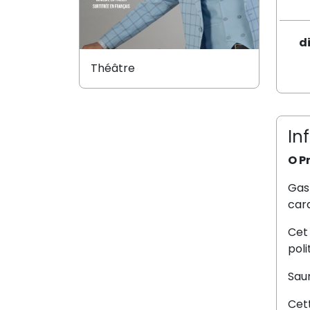
d
Théâtre
In
O P
Gas
car
Cet 
poli
Saur
Cet