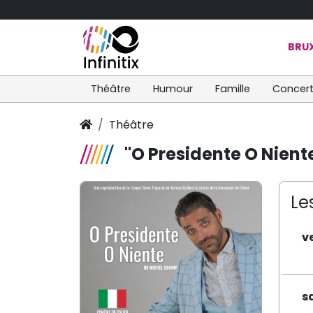
BRUX
Théâtre
Humour
Famille
Concer
Théâtre
"O Presidente O Nient
Le
v
s