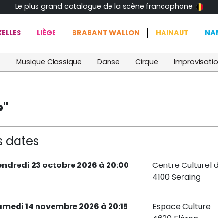
Le plus grand catalogue de la scène francophone
ELLES
LIÈGE
BRABANT WALLON
HAINAUT
NA
t
Musique Classique
Danse
Cirque
Improvisati
e"
s dates
endredi 23 octobre 2026 à 20:00
Centre Culturel 
4100 Seraing
amedi 14 novembre 2026 à 20:15
Espace Culture