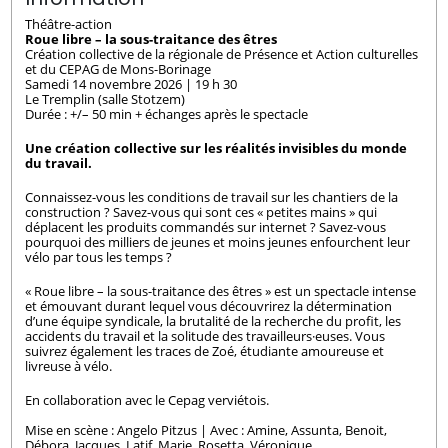
Théâtre-action
Roue libre – la sous-traitance des êtres
Création collective de la régionale de Présence et Action culturelles 
et du CEPAG de Mons-Borinage
Samedi 14 novembre 2026 | 19 h 30
Le Tremplin (salle Stotzem)
Durée : +/– 50 min + échanges après le spectacle
Une création collective sur les réalités invisibles du monde 
du travail.
Connaissez-vous les conditions de travail sur les chantiers de la 
construction ? Savez-vous qui sont ces « petites mains » qui 
déplacent les produits commandés sur internet ? Savez-vous 
pourquoi des milliers de jeunes et moins jeunes enfourchent leur 
vélo par tous les temps ?
« Roue libre – la sous-traitance des êtres » est un spectacle intense 
et émouvant durant lequel vous découvrirez la détermination 
d’une équipe syndicale, la brutalité de la recherche du profit, les 
accidents du travail et la solitude des travailleurs·euses. Vous 
suivrez également les traces de Zoé, étudiante amoureuse et 
livreuse à vélo.
En collaboration avec le Cepag verviétois.
Mise en scène : Angelo Pitzus | Avec : Amine, Assunta, Benoit, 
Débora, Jacques, Latif, Marie, Rosetta, Véronique.