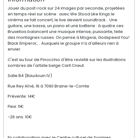
Jouer du post-rock sur 24 images par seconde, projetées
en temps réel sur scène : avec We Stood Like Kings le
cinéma se fait concert, le live devient soundtrack… Une
guitare, une basse, un piano et une batterie : à quatre ces
Bruxellois balancent une musique intense, puissante, telle
des montagnes russes. On pense à Mogwai, Godspeed You!
Black Emperor,… Auxquels le groupe n’a d’ailleurs rien à
envier.
C'est au tour de Pinocchio d'être revisité sur les illustrations
sombres de l'artiste belge Carll Cneut.
Salle B4 (Baudouin IV)
Rue Rey Aîné, 16 à 7090 Braine-le-Comte
Prévente: 14€
Flexi: 11€
-26 ans: 10€
En collaboration avec le Centre culturel de Soignies