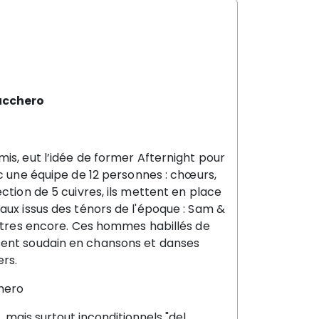
Zucchero
is, eut l
’
idée de former Afternight pour
 une équipe de 12 personnes : chœurs,
ction de 5 cuivres, ils mettent en place
aux issus des ténors de l'époque : Sam &
autres encore. Ces hommes habillés de
sent soudain en chansons et danses
ers.
hero
mais surtout inconditionnels "del