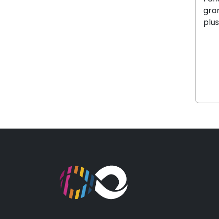
gra
plus