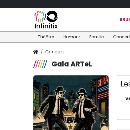
BRUX
Théâtre
Humour
Famille
Concer
Concert
Gala ARTeL
Le
v