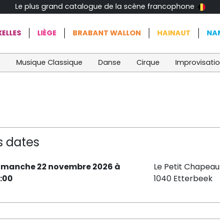
Le plus grand catalogue de la scène francophone
ELLES
LIÈGE
BRABANT WALLON
HAINAUT
NA
t
Musique Classique
Danse
Cirque
Improvisati
s dates
imanche 22 novembre 2026 à
Le Petit Chapea
5:00
1040 Etterbeek