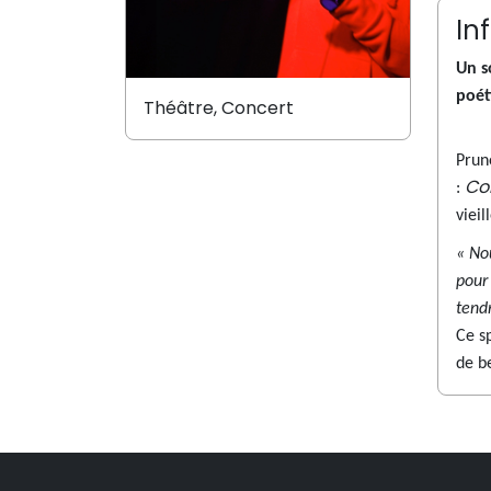
In
Un s
poét
Théâtre, Concert
Prun
Co
:
viei
« No
pour 
tendr
Ce sp
de be