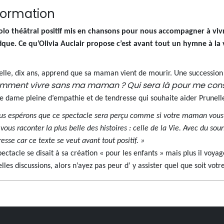
formation
olo théâtral positif mis en chansons pour nous accompagner à vivr
ique. Ce qu’Olivia Auclair propose c’est avant tout un hymne à la v
elle, dix ans, apprend que sa maman vient de mourir. Une succession d
mment vivre sans ma maman ? Qui sera là pour me cons
lle dame pleine d’empathie et de tendresse qui souhaite aider Prunelle
us espérons que ce spectacle sera perçu comme si votre maman vous pr
vous raconter la plus belle des histoires : celle de la Vie. Avec du so
esse car ce texte se veut avant tout positif. »
ectacle se disait à sa création « pour les enfants » mais plus il voyag
lles discussions, alors n’ayez pas peur d’ y assister quel que soit votr