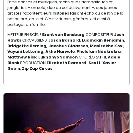
Entre danses et musiques, techniques acrobatiques et
jongleries – en solo, duo ou collectivement –, ces jeunes
artistes racontent leurs histoires faisant écho au destin de la
nation arc-en-ciel. C’est virtuose, généreux et c’est à
partager en famille.
METTEUR EN SCÈNE
Brent van Rensburg
COMPOSITEUR
Josh
Hawks
CIRCASSIENS
Jason Barnard
,
Luqmaan Benjamin
,
Bridgette Berning
,
Jacobus Claassen
,
Masizakhe Kovi
,
Vuyani Lottering
,
Akho Narwele
,
Phelelani Ndakrokra
,
Matthew Risk
,
Lukhanyo Samson
CHORÉGRAPHE
Adele
Blank
PRODUCTION
Elizabeth Barnard-Scott
,
Xavier
Gobin
,
Zip Zap Circus