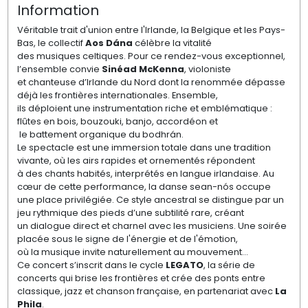
Information
Véritable trait d'union entre l'Irlande, la Belgique et les Pays-
Bas, le collectif
Aos Dána
célèbre la vitalité
des musiques celtiques. Pour ce rendez-vous exceptionnel,
l’ensemble convie
Sinéad McKenna
, violoniste
et chanteuse d’Irlande du Nord dont la renommée dépasse
déjà les frontières internationales. Ensemble,
ils déploient une instrumentation riche et emblématique :
flûtes en bois, bouzouki, banjo, accordéon et
le battement organique du bodhrán.
Le spectacle est une immersion totale dans une tradition
vivante, où les airs rapides et ornementés répondent
à des chants habités, interprétés en langue irlandaise. Au
cœur de cette performance, la danse sean-nós occupe
une place privilégiée. Ce style ancestral se distingue par un
jeu rythmique des pieds d’une subtilité rare, créant
un dialogue direct et charnel avec les musiciens. Une soirée
placée sous le signe de l'énergie et de l'émotion,
où la musique invite naturellement au mouvement...
Ce concert s’inscrit dans le cycle
LEGATO
, la série de
concerts qui brise les frontières et crée des ponts entre
classique, jazz et chanson française, en partenariat avec
La
Phila
.