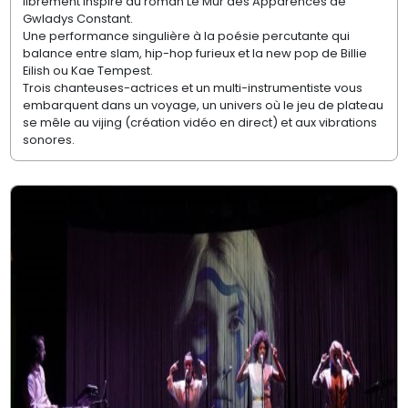
librement inspiré du roman Le Mur des Apparences de
Gwladys Constant.
Une performance singulière à la poésie percutante qui
balance entre slam, hip-hop furieux et la new pop de Billie
Eilish ou Kae Tempest.
Trois chanteuses-actrices et un multi-instrumentiste vous
embarquent dans un voyage, un univers où le jeu de plateau
se mêle au vijing (création vidéo en direct) et aux vibrations
sonores.