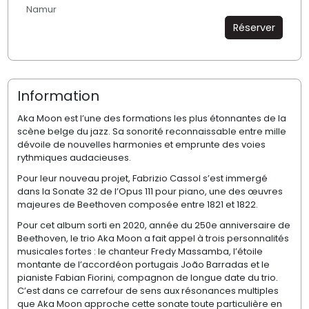
Namur
Réserver
Information
Aka Moon est l
’
une des formations les plus étonnantes de la
sc
è
ne belge du jazz. Sa sonorité reconnaissable entre mille
dévoile de nouvelles harmonies et emprunte des voies
rythmiques audacieuses.
Pour leur nouveau projet, Fabrizio Cassol s
’
est immerg
é
dans la
Sonate 32 de l
’
Opus 111
pour piano, une des œuvres
majeures de Beethoven composée entre 1821 et 1822.
Pour cet album sorti en 2020, année du 250
e
anniversaire de
Beethoven, le trio Aka Moon a fait appel
à
trois personnalités
musicales fortes
: le chanteur Fredy Massamba, l’étoile
montante de l
’
accord
é
on portugais Joã
o Barradas et le
pianiste Fabian Fiorini, compagnon de longue date du trio.
C
’
est dans ce carrefour de sens aux résonances multiples
que Aka Moon approche cette sonate toute particuli
è
re en