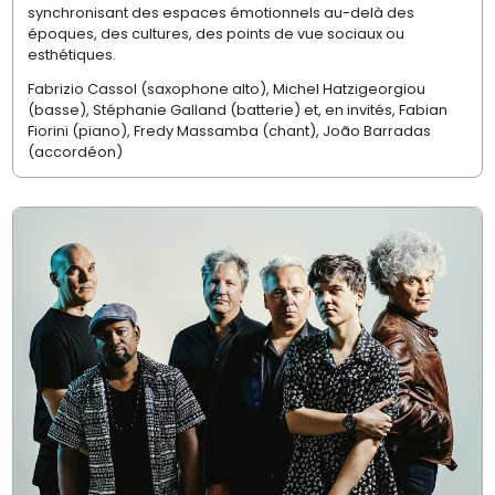
synchronisant des espaces émotionnels au-del
à
des
époques, des cultures, des points de vue sociaux ou
esthétiques.
Fabrizio Cassol (saxophone alto), Michel Hatzigeorgiou
(basse), St
éphanie Galland (batterie) et, en invité
s, Fabian
Fiorini (piano), Fredy Massamba (chant), Jo
ã
o Barradas
(accord
é
on)