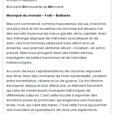
C
oncerts
D
écouverte du
M
ercredi
Musique du monde - Folk - Balkans
Elles ont commencé comme musiciennes de rue, mais trois
ans plus tard, le trio bruxellois
Las Lloronas
est devenu l’un
des secrets musicaux les mieux gardés de la capitale. Avec
leur mélange atypique de mélodies acoustiques et de
slam, ces trois femmes séduisent sans effort amis et
ennemis. Leur premier véritable album « Soaked » en est la
preuve. Elles nous plongent dans des textes intimes,
imprégnés de belles harmonies et de mélodies
mélancoliques.
Au cours de leurs représentations, les Lloronas exposent
leur âme dans des moments de forte vulnérabilité, oscillant
entre lamentation, rêverie et cri de guerre. Ce trio féminin
est inspiré, depuis le tout début, par un élément fascinant
qui relie de nombreuses musiques folkloriques de
différentes cultures. C’est cette faculté à exprimer des
émotions pures et profondes qui engendre une musique
brute, crue, qui vient des tripes. C’est cette force qui permet
aux musiciens et spectateurs de vivre une expérience