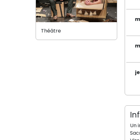
m
Théâtre
m
j
In
Un i
Sacr