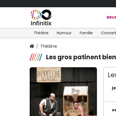
BRUX
Théâtre
Humour
Famille
Concer
Théâtre
Les gros patinent bie
Le
j
v