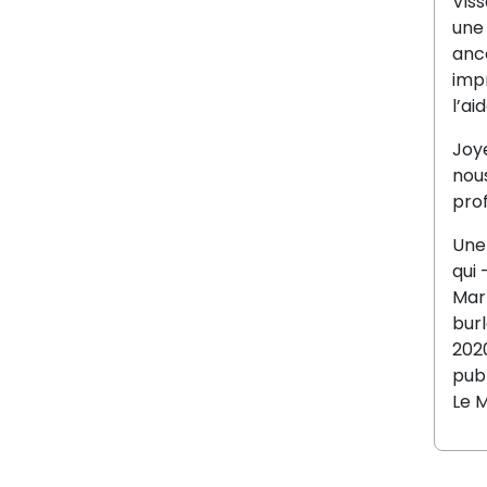
Vis
une 
anc
imp
l’ai
Joye
nous
pro
Une
qui 
Mar
burl
2020
pub
Le 