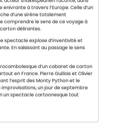
t acteur shakespearien raconte, dans
enivrante à travers l’Europe. Celle d’un
erche d’une sirène totalement
ire comprendre le sens de ce voyage à
 carton délirantes.
e spectacle explose d’inventivité et
ante. En saisissant au passage le sens
ion rocambolesque d’un cabaret de carton
artout en France. Pierre
Guillois
et Olivier
ant l’esprit des
Monty
Python et le
s improvisations, un jour de septembre
t en un spectacle cartoonesque tout