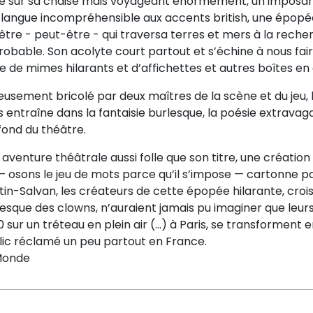
sé sur sa chaise mais voyageant énormément, un imposan
langue incompréhensible aux accents british, une épopée 
être - peut-être - qui traversa terres et mers à la rech
robable. Son acolyte court partout et s’échine à nous fa
de de mimes hilarants et d’affichettes et autres boîtes en
usement bricolé par deux maîtres de la scène et du jeu, l
 entraîne dans la fantaisie burlesque, la poésie extravag
fond du théâtre.
 aventure théâtrale aussi folle que son titre, une créat
— osons le jeu de mots parce qu’il s’impose — cartonne p
tin-Salvan
, les créateurs de cette épopée hilarante, crois
esque des clowns, n’auraient jamais pu imaginer que leur
 sur un tréteau en plein air (...) à Paris, se transformen
lic réclamé un peu partout en France.
Monde