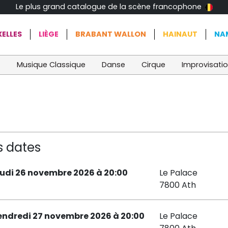
Le plus grand catalogue de la scène francophone
ELLES
LIÈGE
BRABANT WALLON
HAINAUT
NA
t
Musique Classique
Danse
Cirque
Improvisati
n
s dates
eudi 26 novembre 2026 à 20:00
Le Palace
7800 Ath
endredi 27 novembre 2026 à 20:00
Le Palace