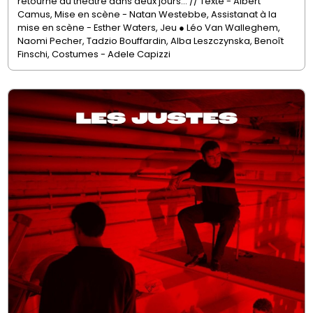
retourne au théâtre dans deux jours... //
Texte - Albert
Camus,
Mise en scène - Natan Westebbe,
Assistanat à la
mise en scène - Esther Waters,
Jeu ● Léo Van Walleghem,
Naomi Pecher, Tadzio Bouffardin, Alba Leszczynska, Benoît
Finschi,
Costumes - Adele Capizzi