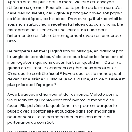
Après s’être fait punir par sa mère, Violette est envoyée
réfléchir au grenier. Pour elle, cette partie de la maison, c’est
celle des souvenirs, ceux qu’elle partageait avec son papy :
sa fête de départ, les histoires d’horreurs qu’il lui racontait le
soir, mais surtout leurs recettes farfelues aux cornichons. Elle
entreprend de lui envoyer une lettre sur la lune pour
l’informer de son futur déménagement avec son amoureux
Dino.
De tempêtes en mer jusqu’à son alunissage, en passant par
la jungle de tarentules, Violette rejoue toutes les émotions et
interrogations qui, sans doute, font son quotidien… Où on va
quand on est mort ? Comment on gère deux amoureux ?
C’est quoi le contrôle fiscal ? Est-ce que tout le monde peut
devenir une sirène ? Puisque je vois la lune, est-ce qu’elle est
plus près que l’Espagne ?
Avec beaucoup d’humour et de résilience, Violette donne
vie aux objets qui l’entourent et réinvente le monde à sa
façon. Elle pulvérise le quatrième mur pour embarquer le
public avec spontanéité et audace dans son imaginaire
bouillonnant et faire des spectateurs les confidents et
partenaires de son récit.